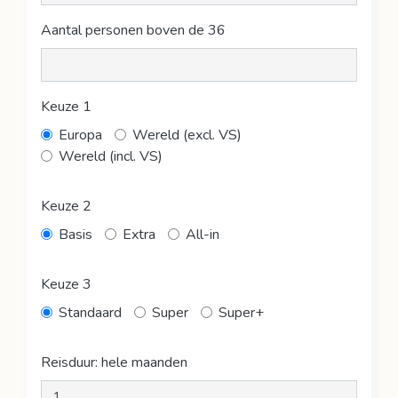
Aantal personen boven de 36
Keuze 1
Europa
Wereld (excl. VS)
Wereld (incl. VS)
Keuze 2
Basis
Extra
All-in
Keuze 3
Standaard
Super
Super+
Reisduur: hele maanden