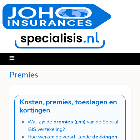
Overslaan
en
naar
de
inhoud
gaan
Premies
Kosten, premies, toeslagen en
kortingen
Wat zijn de
premies
(p/m) van de Special
ISIS verzekering?
Hoe werken de verschillende
dekkingen